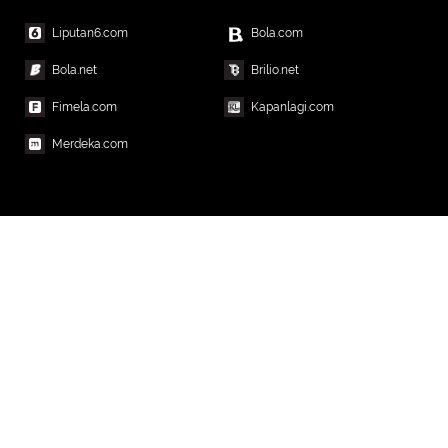
Liputan6.com
Bola.com
Bola.net
Brilio.net
Fimela.com
Kapanlagi.com
Merdeka.com