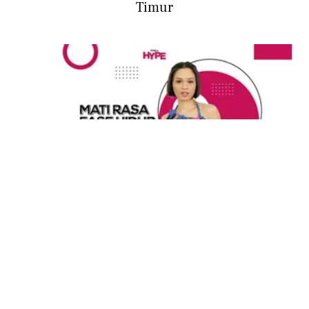
Timur
ENTERTAINMENT
Single Terbaru Andien, Mati Rasa Memiliki
Pesan Untuk Menghargai Diri Sendiri