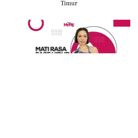
Timur
ENTERTAINMENT
Single Terbaru Andien, Mati Rasa Memiliki
Pesan Untuk Menghargai Diri Sendiri