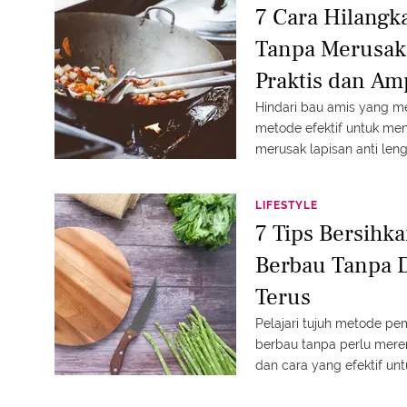
7 Cara Hilangk
Tanpa Merusak 
Praktis dan A
Hindari bau amis yang 
metode efektif untuk me
merusak lapisan anti len
kembali bersih dan siap 
LIFESTYLE
7 Tips Bersihk
Berbau Tanpa 
Terus
Pelajari tujuh metode pe
berbau tanpa perlu mer
dan cara yang efektif un