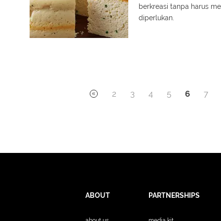
berkreasi tanpa harus me
diperlukan.
2
3
4
5
6
7
ABOUT
PARTNERSHIPS
about us
media kit