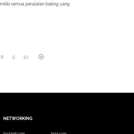
miliki semua peralatan baking yang
8
9
10
NETWORKING
liputan6.com
bola.com