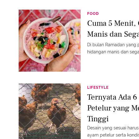
FOOD
Cuma 5 Menit, 
Manis dan Seg
Di bulan Ramadan yang p
hidangan manis dan sega
LIFESTYLE
Ternyata Ada 
Petelur yang M
Tinggi
Desain yang sesuai haru
ayam petelur serta kondis