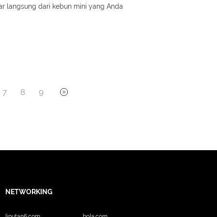
r langsung dari kebun mini yang Anda
7
8
9
NETWORKING
liputan6.com
bola.com