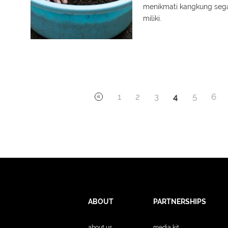
menikmati kangkung sega
miliki.
1
2
3
4
5
6
ABOUT
PARTNERSHIPS
about us
media kit