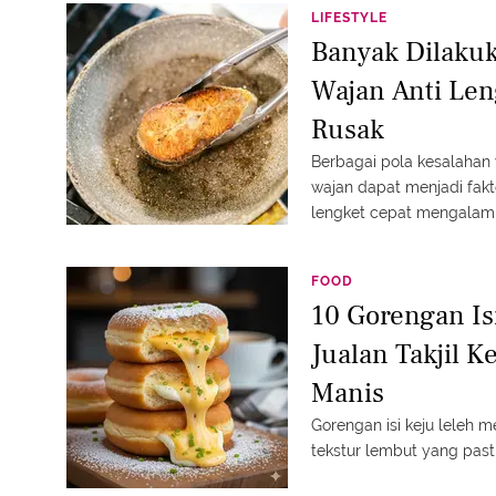
LIFESTYLE
Banyak Dilakuk
Wajan Anti Len
Rusak
Berbagai pola kesalaha
wajan dapat menjadi fak
lengket cepat mengalami
FOOD
10 Gorengan Is
Jualan Takjil K
Manis
Gorengan isi keju leleh 
tekstur lembut yang pas