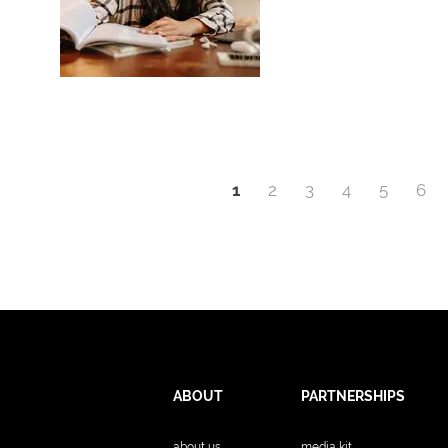
1
2
3
4
5
6
ABOUT
PARTNERSHIPS
about us
media kit