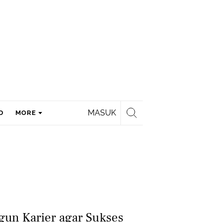
MASUK
D
MORE
un Karier agar Sukses