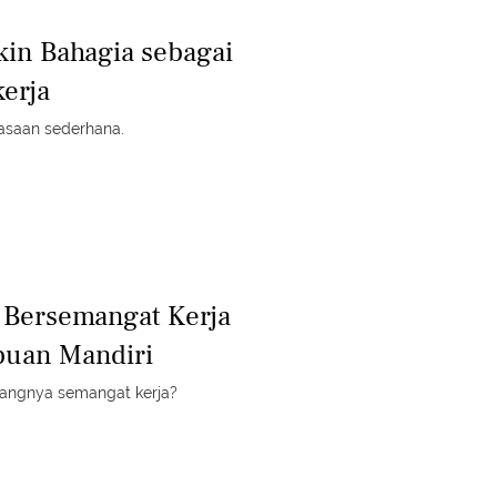
kin Bahagia sebagai
erja
iasaan sederhana.
 Bersemangat Kerja
puan Mandiri
langnya semangat kerja?