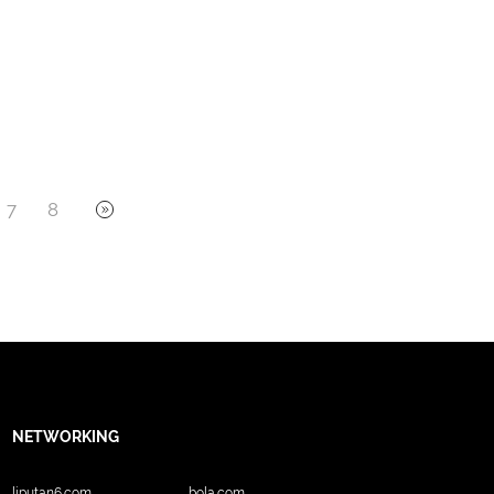
7
8
NETWORKING
liputan6.com
bola.com