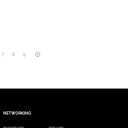
7
8
9
NETWORKING
liputan6.com
bola.com