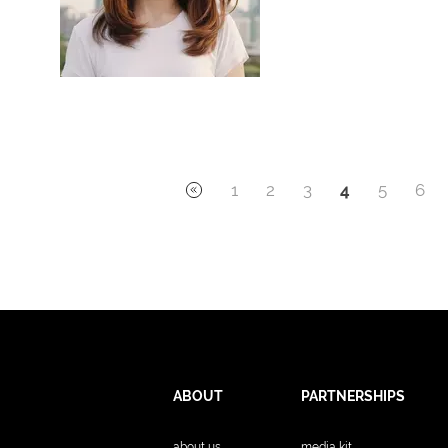
1
2
3
4
5
6
ABOUT
PARTNERSHIPS
about us
media kit