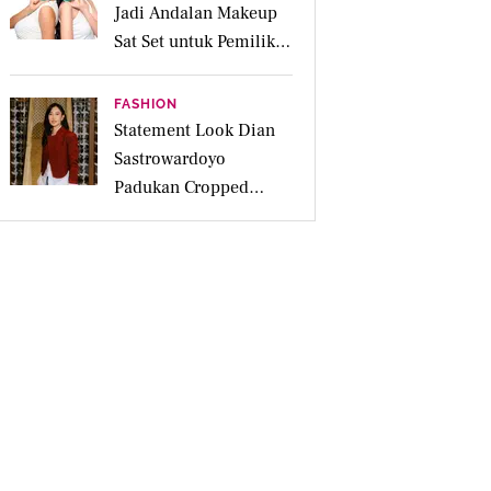
Jadi Andalan Makeup
Sat Set untuk Pemilik
Kulit Acne Prone
FASHION
Statement Look Dian
Sastrowardoyo
Padukan Cropped
Beskap dan Ripped
Jeans, Hadirkan Pesona
Kartini yang Edgy