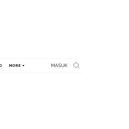
MASUK
D
MORE