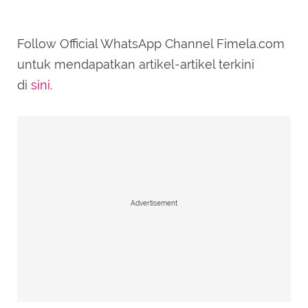
Follow Official WhatsApp Channel Fimela.com
SUBMIT REVIEW
untuk mendapatkan artikel-artikel terkini
di
sini
.
Advertisement