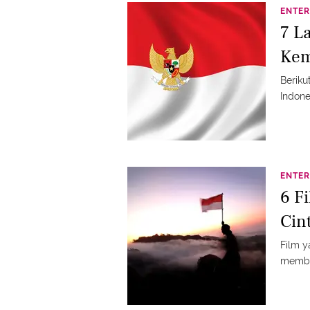
ENTER
7 L
Kem
Berik
Indone
ENTER
6 F
Cin
Film y
membua