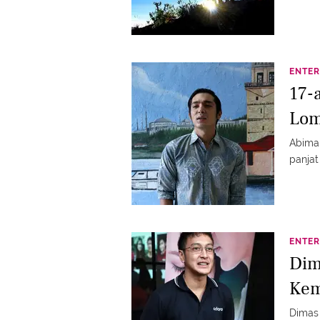
ENTER
17-
Lom
Abiman
panjat
ENTER
Dim
Kem
Dimas Anggar