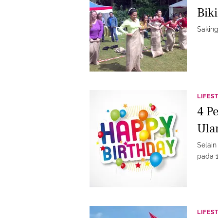
Bik
Saking
LIFES
4 P
Ula
Selain
pada 1
LIFES