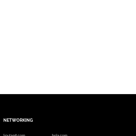
NETWORKING
liputan6.com
bola.com