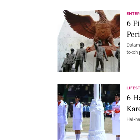
ENTER
6 F
Per
Dalam 
tokoh
LIFES
6 H
Kar
Hal-ha