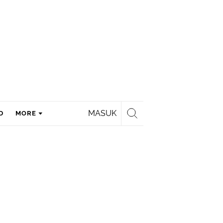
MASUK
D
MORE