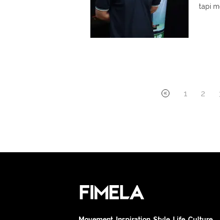
tapi m
1
2
Movement. Inspiration. Style. Life. Culture.