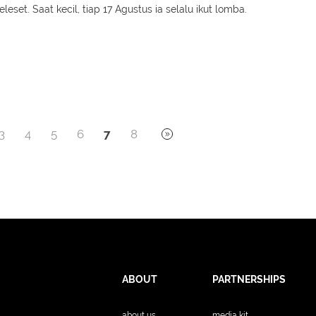
eleset. Saat kecil, tiap 17 Agustus ia selalu ikut lomba.
3
4
5
6
7
8
ABOUT
PARTNERSHIPS
about us
media kit