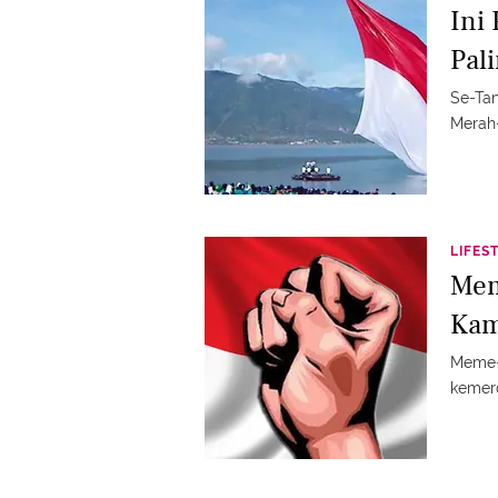
Ini
Pal
Se-Tan
Merah-
LIFES
Mem
Kam
Meme-
kemerd