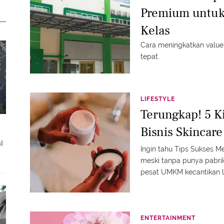
Premium untuk
Kelas
Cara meningkatkan valu
tepat.
LIFESTYLE
Terungkap! 5 
Bisnis Skincar
al
Ingin tahu Tips Sukses 
meski tanpa punya pabrik
pesat UMKM kecantikan l
ENTERTAINMENT