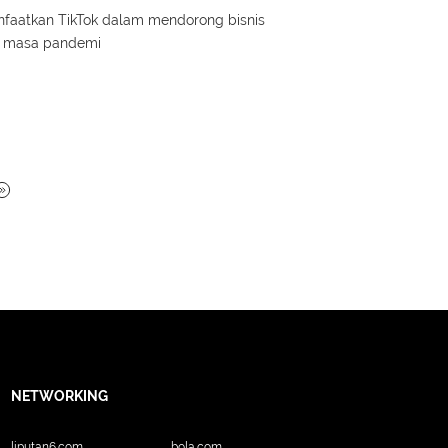
aatkan TikTok dalam mendorong bisnis
di masa pandemi
NETWORKING
liputan6.com
bola.com