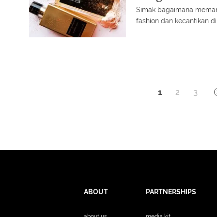
Simak bagaimana memanf
fashion dan kecantikan 
1
2
3
ABOUT
PARTNERSHIPS
about us
media kit