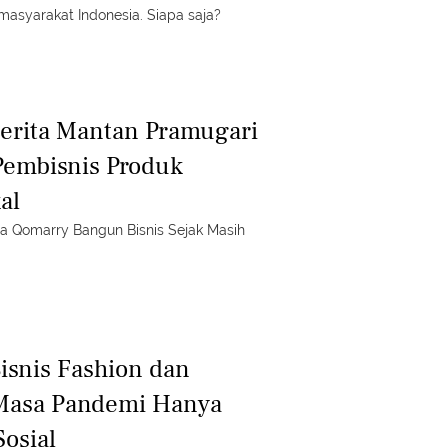
asyarakat Indonesia. Siapa saja?
Cerita Mantan Pramugari
 Pembisnis Produk
kal
iana Qomarry Bangun Bisnis Sejak Masih
Bisnis Fashion dan
 Masa Pandemi Hanya
osial