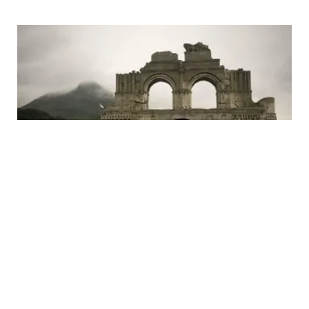
LIFESTYLE
Paras Gereja Misterius yang Muncul dari
Bawah Air dalam 5 Potret