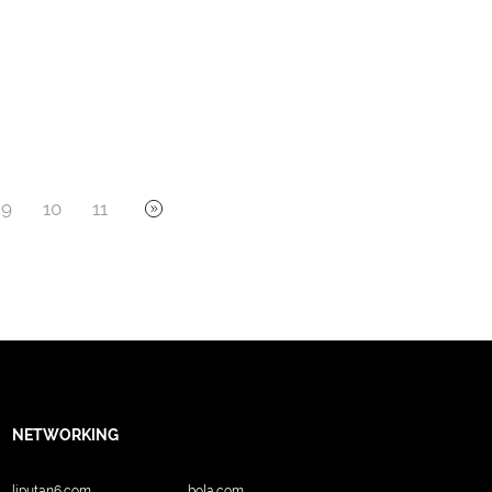
9
10
11
NETWORKING
liputan6.com
bola.com