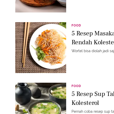
FOOD
5 Resep Masaka
Rendah Koleste
Wortel bisa diolah jadi saj
FOOD
5 Resep Sup T
Kolesterol
Pernah coba resep sup tah