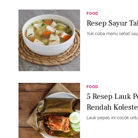
FOOD
Resep Sayur T
Yuk coba menu sehat sayu
FOOD
5 Resep Lauk 
Rendah Koleste
Lauk pepes ini cocok unt