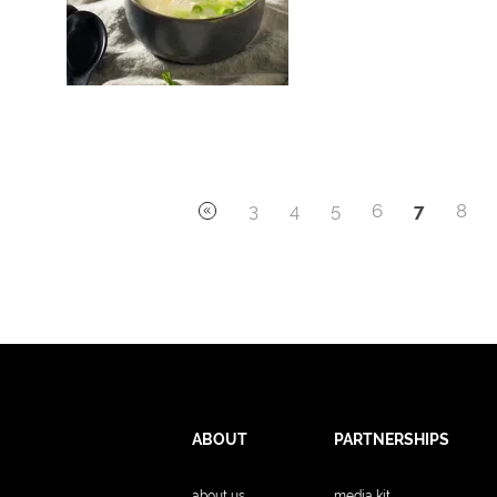
3
4
5
6
7
8
ABOUT
PARTNERSHIPS
about us
media kit