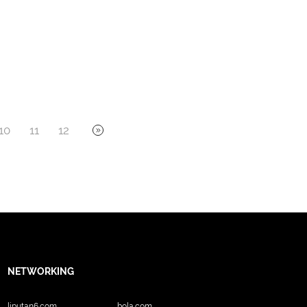
10
11
12
NETWORKING
liputan6.com
bola.com