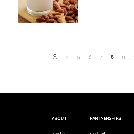
4
5
6
7
8
9
ABOUT
PARTNERSHIPS
about us
media kit