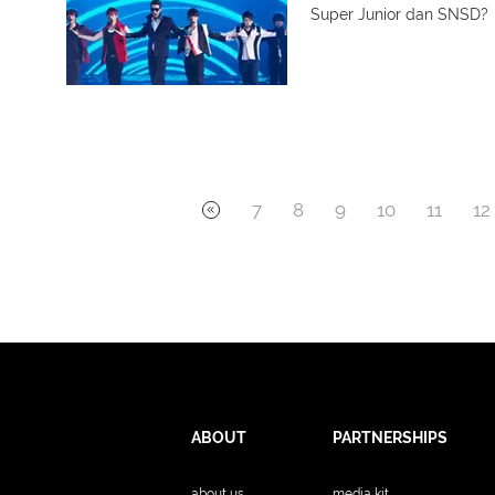
Super Junior dan SNSD?
7
8
9
10
11
12
ABOUT
PARTNERSHIPS
about us
media kit