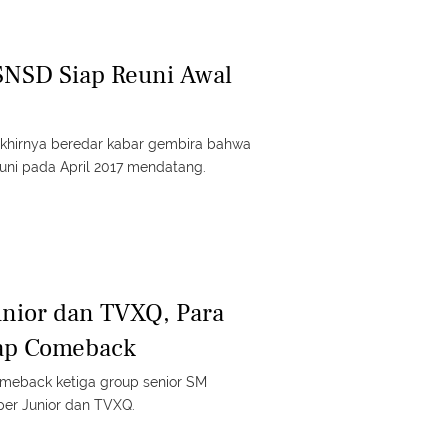
SNSD Siap Reuni Awal
 akhirnya beredar kabar gembira bahwa
ni pada April 2017 mendatang.
nior dan TVXQ, Para
ap Comeback
omeback ketiga group senior SM
per Junior dan TVXQ.