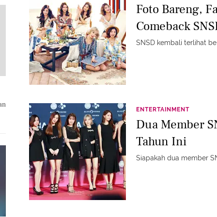
Foto Bareng, F
Comeback SNS
SNSD kembali terlihat b
an
ENTERTAINMENT
Dua Member SN
Tahun Ini
Siapakah dua member SN