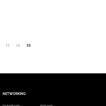
13
14
15
NETWORKING
liputan6.com
bola.com