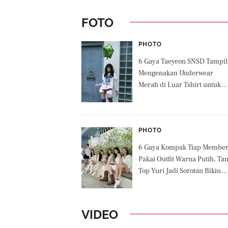
FOTO
PHOTO
6 Gaya Taeyeon SNSD Tampil
Mengenakan Underwear
Merah di Luar Tshirt untuk
Konsep Album Terbaru
PHOTO
6 Gaya Kompak Tiap Membe
Pakai Outfit Warna Putih, Ta
Top Yuri Jadi Sorotan Bikin
Gemas Fans di Anniversary k
17 SNSD
VIDEO