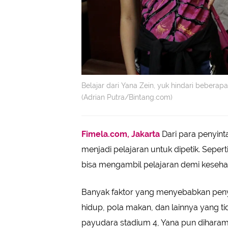
Belajar dari Yana Zein, yuk hindari beberapa
(Adrian Putra/Bintang.com)
Fimela.com, Jakarta
Dari para penyin
menjadi pelajaran untuk dipetik. Seper
bisa mengambil pelajaran demi keseha
Banyak faktor yang menyebabkan penya
hidup, pola makan, dan lainnya yang ti
payudara stadium 4, Yana pun diharam