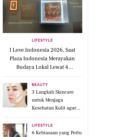
LIFESTYLE
I Love Indonesia 2026, Saat
Plaza Indonesia Merayakan
Budaya Lokal Lewat 4
Pengalaman Inspiratif
BEAUTY
3 Langkah Skincare
untuk Menjaga
Kesehatan Kulit agar
Tetap Lembap
Sepanjang Hari
LIFESTYLE
6 Kebiasaan yang Perlu