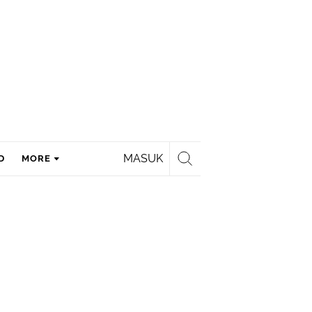
MASUK
D
MORE