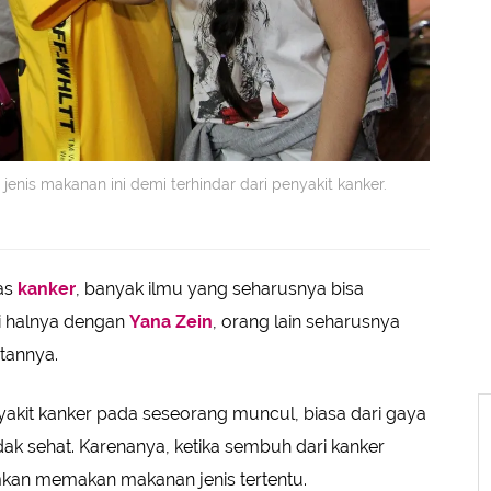
 jenis makanan ini demi terhindar dari penyakit kanker.
tas
kanker
, banyak ilmu yang seharusnya bisa
ti halnya dengan
Yana Zein
, orang lain seharusnya
tannya.
kit kanker pada seseorang muncul, biasa dari gaya
dak sehat. Karenanya, ketika sembuh dari kanker
kan memakan makanan jenis tertentu.