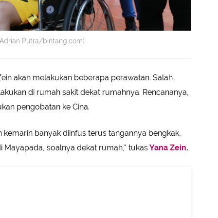
(Adrian Putra/bintang.com)
a Zein akan melakukan beberapa perawatan. Salah
dilakukan di rumah sakit dekat rumahnya. Rencananya,
kan pengobatan ke Cina.
a kan kemarin banyak diinfus terus tangannya bengkak,
api di Mayapada, soalnya dekat rumah," tukas
Yana Zein
.