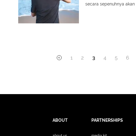
secara sepenuhnya akan
1
2
3
4
5
6
ABOUT
PARTNERSHIPS
about us
media kit