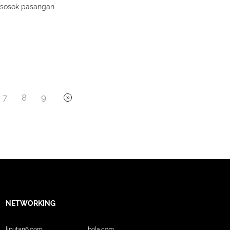
 sosok pasangan.
7
8
9
NETWORKING
liputan6.com
bola.com