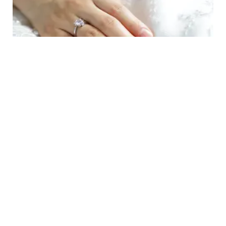
LIFESTYLE
Mengapa Cincin Pernikahan Disematkan di
Jari Manis, Ini Alasannya!