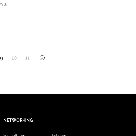
nya.
9
10
11
NETWORKING
liputan6.com
bola.com