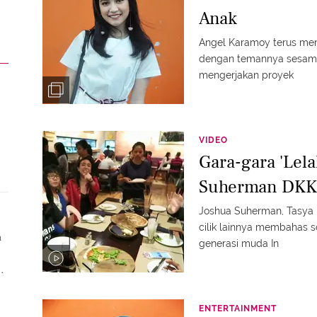
Anak
Angel Karamoy terus me
dengan temannya sesama
mengerjakan proyek
VIDEO
Gara-gara 'Lela
n
Suherman DKK
Joshua Suherman, Tasya 
cilik lainnya membahas s
n
generasi muda In
g
ENTERTAINMENT