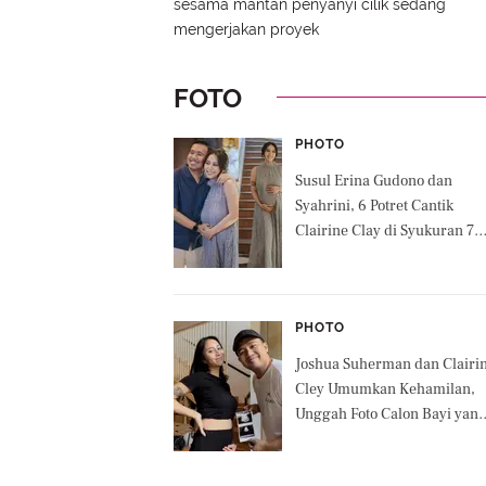
sesama mantan penyanyi cilik sedang
mengerjakan proyek
FOTO
PHOTO
Susul Erina Gudono dan
Syahrini, 6 Potret Cantik
Clairine Clay di Syukuran 7
Bulan Kehamilan, Pancarka
Pesona Glowing Calon Ibu
PHOTO
Joshua Suherman dan Clairi
Cley Umumkan Kehamilan,
Unggah Foto Calon Bayi yan
Tidur Nyenyak