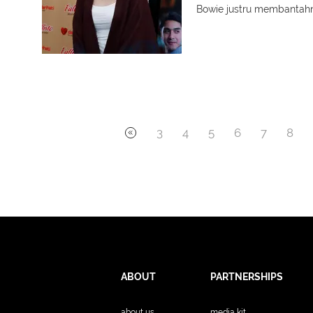
Bowie justru membantah
3
4
5
6
7
8
ABOUT
PARTNERSHIPS
about us
media kit