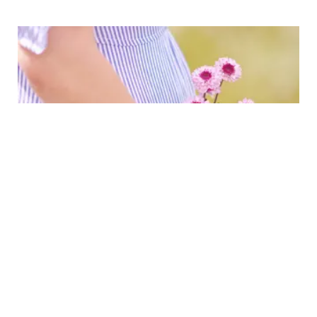
PARENTING
Penurunan Angka Kematian Ibu dan Bayi
Saat Persalinan Adalah Salah Satu Parameter
dari kemajuan Suatu Negara