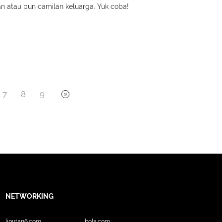
n atau pun camilan keluarga. Yuk coba!
7
8
9
NETWORKING
liputan6.com
bola.com