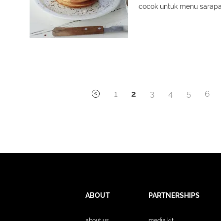
cocok untuk menu sarapa
1
2
3
4
5
6
ABOUT
PARTNERSHIPS
about us
media kit