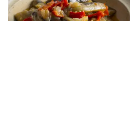
FOOD
Resep Sambal Terong Sederhana yang
Enaknya Juara