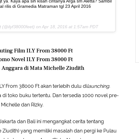
t ya. Kaya apa sih kisah cintanya Arga sm Aletta? Sambil
l rilis di Gramedia Matraman tgl 23 April 2016
t (@ilyf38000feet) on
Apr 18, 2016 at 1:57am PDT
yuting Film ILY From 38000 Ft
Promo Novel ILY From 38000 Ft
Anggara di Mata Michelle Ziudith
Y From 38000 Ft akan terlebih dulu di
launching
.
i toko buku tertentu. Dan tersedia 1000 novel pre-
 Michelle dan Rizky.
Jakarta dan Bali ini mengangkat cerita tentang
 Ziudith) yang memiliki masalah dan pergi ke Pulau