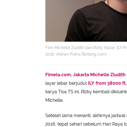
Film Michelle Ziudith dan Rizky Nazar, ILY F
2016. (Adrian Putra/Bintang.com)
Fimela.com, Jakarta
Michelle Ziudith
layar lebar berjudul
ILY from 38000 ft
.
karya Tisa TS ini, Rizky kembali dikisa
Michelle.
Setelah lama menanti, akhirnya jadwal ri
2016, tepat sehari sebelum Hari Raya 