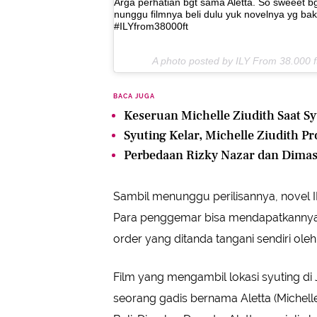
Arga perhatian bgt sama Aletta. So sweeet bg
nunggu filmnya beli dulu yuk novelnya yg baka
#ILYfrom38000ft
A photo posted by ILY From 38.000 f
BACA JUGA
Keseruan Michelle Ziudith Saat S
Syuting Kelar, Michelle Ziudith 
Perbedaan Rizky Nazar dan Dimas 
Sambil menunggu perilisannya, novel IL
Para penggemar bisa mendapatkannya d
order yang ditanda tangani sendiri oleh
Film yang mengambil lokasi syuting di 
seorang gadis bernama Aletta (Michelle