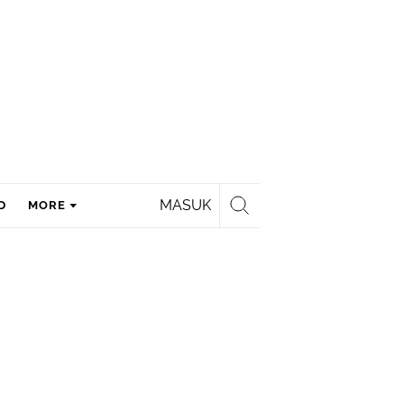
MASUK
D
MORE