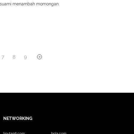
dan suami menambah momongan.
7
8
9
NETWORKING
liputan6.com
bola.com