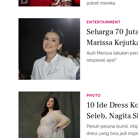
potret mereka.
ENTERTAINMENT
Seharga 70 Jut
Marissa Kejutk
Audi Marissa lakukan pera
sespesial apa?
PHOTO
10 Ide Dress K
Seleb, Nagita S
Penuh pesona bumil, int
dress yang bisa jadi insp