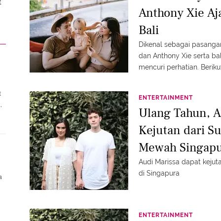
t
Anthony Xie Aj
Bali
Dikenal sebagai pasanga
dan Anthony Xie serta ba
mencuri perhatian. Beriku
t
ENTERTAINMENT
Ulang Tahun, A
Kejutan dari Su
Mewah Singap
Audi Marissa dapat kejut
di Singapura
a
ENTERTAINMENT