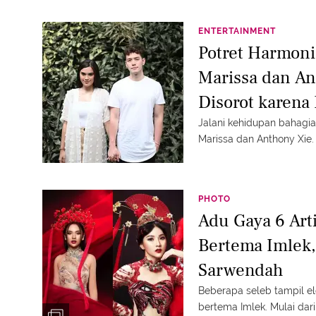
ENTERTAINMENT
Potret Harmon
Marissa dan An
Disorot karen
Jalani kehidupan bahagia,
Marissa dan Anthony Xie.
PHOTO
Adu Gaya 6 Art
Bertema Imlek,
Sarwendah
Beberapa seleb tampil e
bertema Imlek. Mulai dar