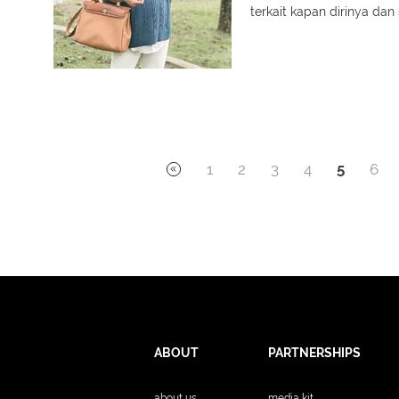
terkait kapan dirinya 
1
2
3
4
5
6
ABOUT
PARTNERSHIPS
about us
media kit