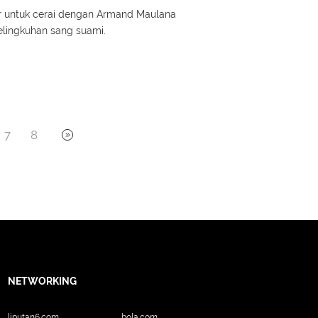
ir untuk cerai dengan Armand Maulana
elingkuhan sang suami.
7
8
NETWORKING
liputan6.com
bola.com