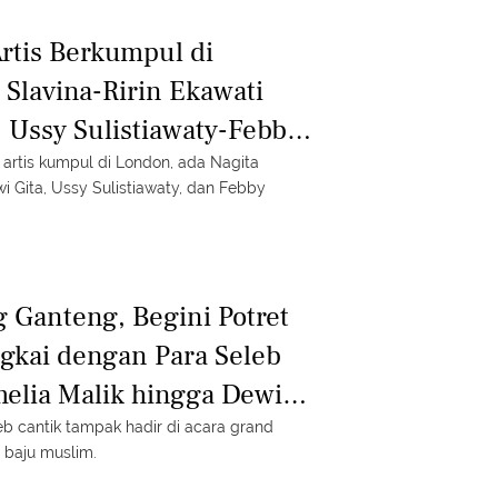
rtis Berkumpul di
 Slavina-Ririn Ekawati
Ussy Sulistiawaty-Febby
Maraton
 artis kumpul di London, ada Nagita
ewi Gita, Ussy Sulistiawaty, dan Febby
g Ganteng, Begini Potret
gkai dengan Para Seleb
melia Malik hingga Dewi
b cantik tampak hadir di acara grand
 baju muslim.