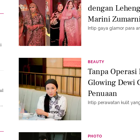
dengan Lehenga
Marini Zumarni
Intip gaya glamor para ar
i
BEAUTY
Tanpa Operasi P
Glowing Dewi G
ul
Penuaan
Intip perawatan kulit yang
,
PHOTO