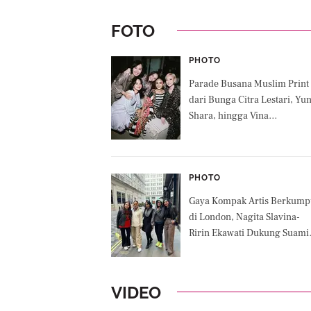
FOTO
PHOTO
Parade Busana Muslim Print
dari Bunga Citra Lestari, Yun
Shara, hingga Vina
Panduwinata di Bukbar
Penyanyi Lintas Generasi
PHOTO
Gaya Kompak Artis Berkump
di London, Nagita Slavina-
Ririn Ekawati Dukung Suami
Ussy Sulistiawaty-Febby
Rastanty Ikut Maraton
VIDEO