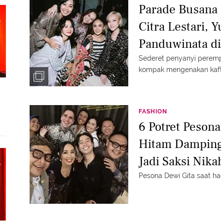
Parade Busana 
Citra Lestari, 
Panduwinata di
Generasi
Sederet penyanyi peremp
kompak mengenakan kaf
FASHION
6 Potret Peson
Hitam Damping
Jadi Saksi Nik
Dhabitannisa A
Pesona Dewi Gita saat ha