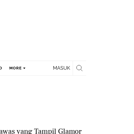
MASUK
D
MORE
Lawas yang Tampil Glamor