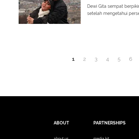
Dewi Gita sempat berpik
setelah mengetahui pers
1
2
3
4
5
6
ABOUT
PARTNERSHIPS
about us
media kit