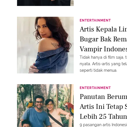
ENTERTAINMENT
Artis Kepala L
Bugar Bak Rema
Vampir Indone
Tidak hanya di film saja
nyata. Artis-artis yang t
seperti tidak menua.
ENTERTAINMENT
Panutan Berum
Artis Ini Tetap
Lebih 25 Tahu
9 pasangan artis Indones