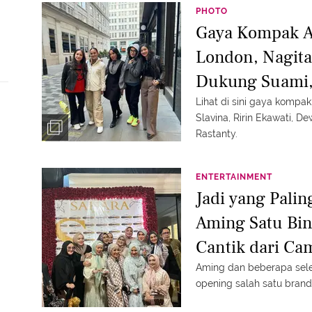
PHOTO
Gaya Kompak A
London, Nagita
Dukung Suami, 
Rastanty Ikut 
Lihat di sini gaya kompak
Slavina, Ririn Ekawati, D
Rastanty.
ENTERTAINMENT
Jadi yang Palin
Aming Satu Bin
Cantik dari Ca
Gita
Aming dan beberapa sele
opening salah satu brand