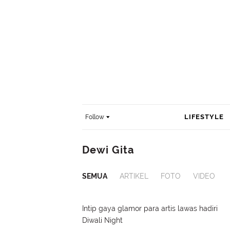
LIFESTYLE
Follow
Dewi Gita
SEMUA
ARTIKEL
FOTO
VIDEO
Intip gaya glamor para artis lawas hadiri
Diwali Night