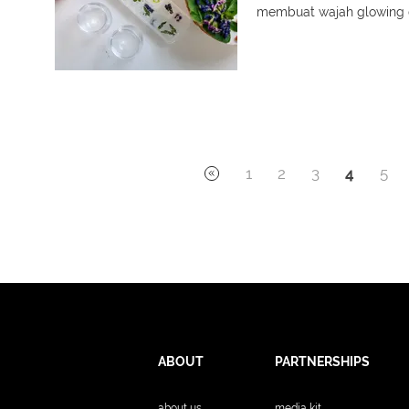
membuat wajah glowing d
1
2
3
4
5
ABOUT
PARTNERSHIPS
about us
media kit