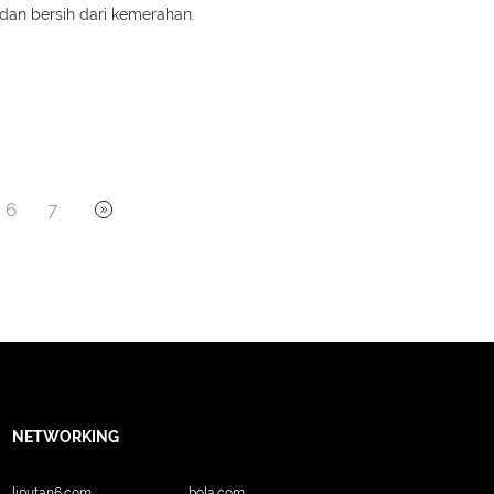
an bersih dari kemerahan.
6
7
NETWORKING
liputan6.com
bola.com