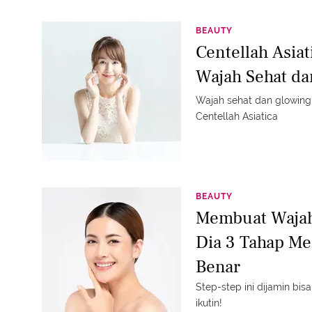
BEAUTY
Centellah Asi
Wajah Sehat da
Wajah sehat dan glowin
Centellah Asiatica
BEAUTY
Membuat Wajah
Dia 3 Tahap M
Benar
Step-step ini dijamin bis
ikutin!