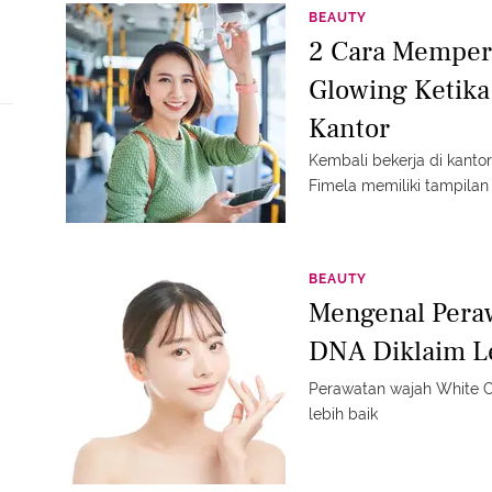
BEAUTY
2 Cara Memper
Glowing Ketika
Kantor
Kembali bekerja di kanto
Fimela memiliki tampilan
BEAUTY
Mengenal Peraw
DNA Diklaim L
Perawatan wajah White Cell DNA diklaim dapat m
lebih baik