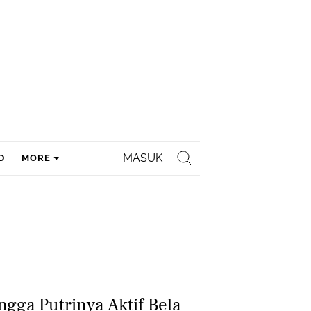
MASUK
D
MORE
ngga Putrinya Aktif Bela