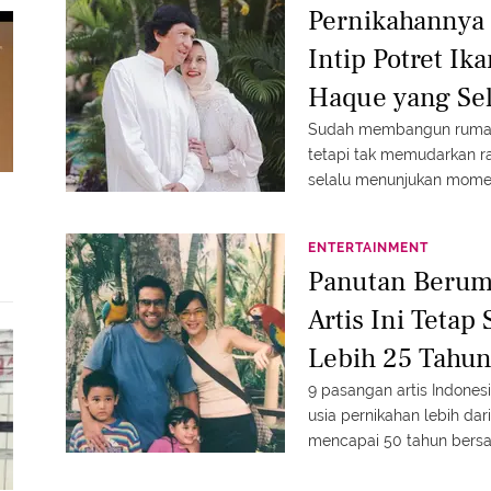
Pernikahannya 
Intip Potret Ik
Haque yang Se
Sudah membangun rumah 
tetapi tak memudarkan r
selalu menunjukan mome
ENTERTAINMENT
Panutan Berum
Artis Ini Tetap
Lebih 25 Tahu
9 pasangan artis Indones
usia pernikahan lebih da
mencapai 50 tahun bers