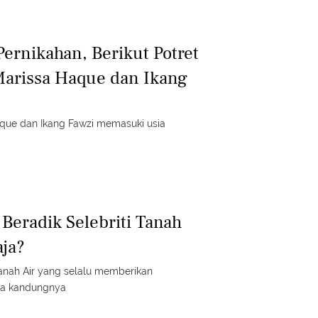
Pernikahan, Berikut Potret
arissa Haque dan Ikang
aque dan Ikang Fawzi memasuki usia
Beradik Selebriti Tanah
aja?
 Tanah Air yang selalu memberikan
ra kandungnya