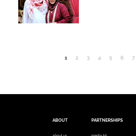
1
2
3
4
5
6
7
ABOUT
PARTNERSHIPS
about us
media kit