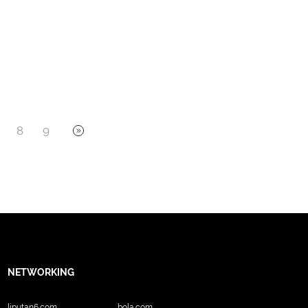
8
9
NETWORKING
liputan6.com
bola.com