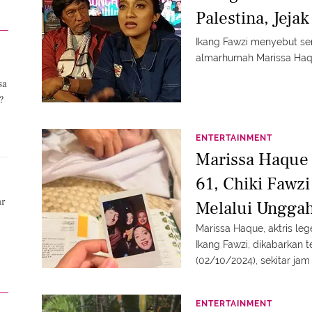
Palestina, Jeja
Ikang Fawzi menyebut sem
almarhumah Marissa Haq
sa
?
ENTERTAINMENT
Marissa Haque 
61, Chiki Fawz
ar
Melalui Ungga
Marissa Haque, aktris leg
Ikang Fawzi, dikabarkan 
(02/10/2024), sekitar jam 
ENTERTAINMENT