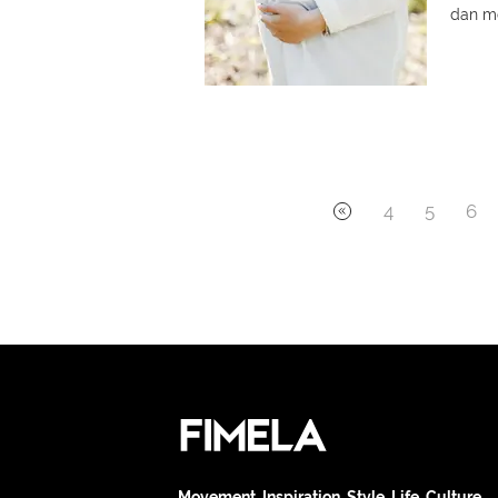
dan me
4
5
6
Movement. Inspiration. Style. Life. Culture.