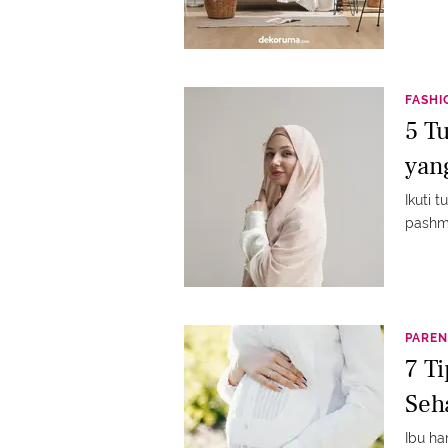
FASHI
5 T
yan
Ikuti 
pashm
PAREN
7 T
Seh
Ibu h