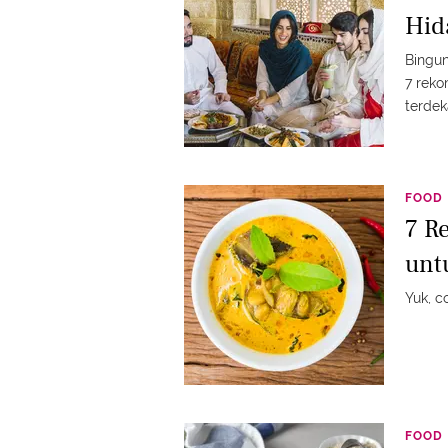
Hid
Bingu
7 reko
terdek
FOOD
7 R
unt
Yuk, c
FOOD