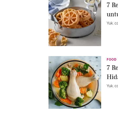
7 R
unt
Yuk, c
FOOD
7 R
Hid
Yuk, c