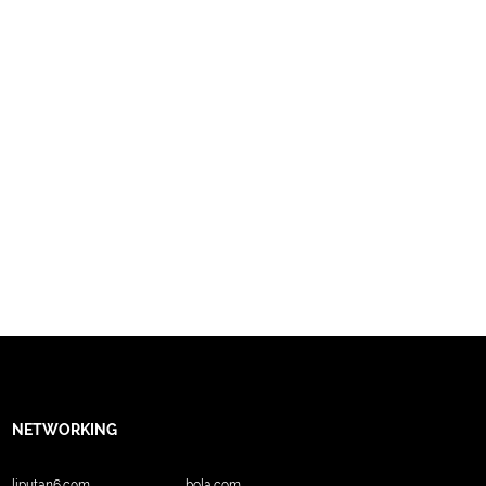
NETWORKING
liputan6.com
bola.com