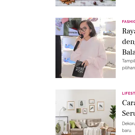
FASHI
Ray
den
Bal
Tampil
piliha
LIFES
Car
Ser
Dekor
baru.