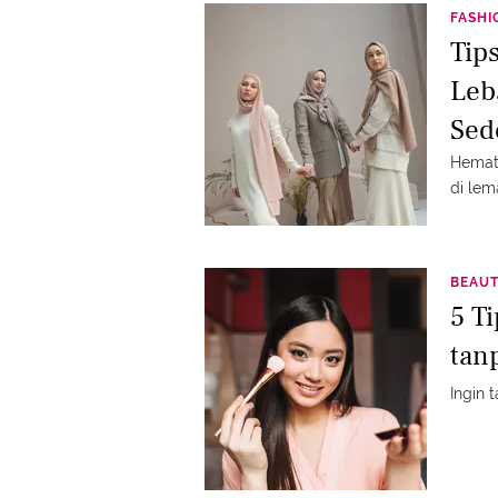
FASHI
Tip
Leb
Sed
Hemat 
di lem
BEAU
5 T
tan
Ingin 