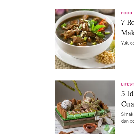
FOOD
7 R
Mak
Yuk, c
LIFES
5 I
Cua
Simak 
dan c