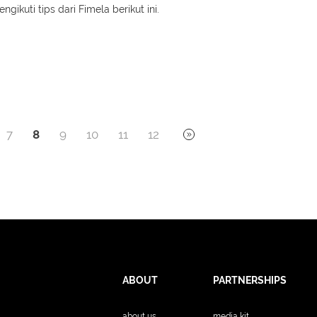
ngikuti tips dari Fimela berikut ini.
7
8
9
10
11
12
ABOUT
PARTNERSHIPS
about us
media kit