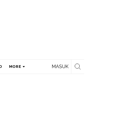
MASUK
D
MORE