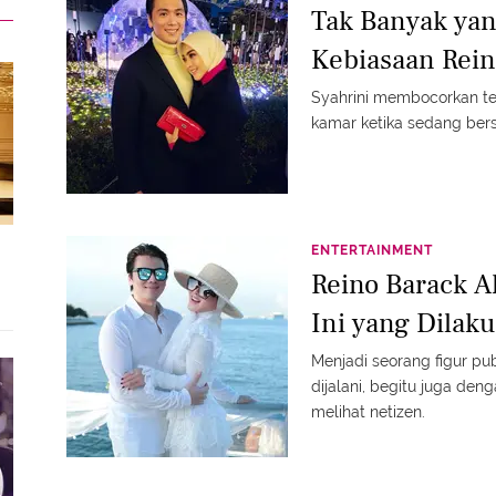
Tak Banyak yan
Kebiasaan Rein
Syahrini membocorkan ten
kamar ketika sedang bers
ENTERTAINMENT
Reino Barack A
Ini yang Dilak
Menjadi seorang figur p
dijalani, begitu juga de
melihat netizen.