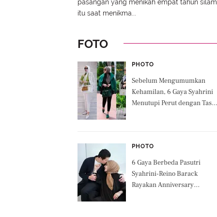
pasangan yang menikah empat tahun silam
itu saat menikma...
FOTO
PHOTO
Sebelum Mengumumkan
Kehamilan, 6 Gaya Syahrini
Menutupi Perut dengan Tas
Hermes Capai Rp1 Miliar
PHOTO
6 Gaya Berbeda Pasutri
Syahrini-Reino Barack
Rayakan Anniversary
Pernikahan ke-5, Vibesnya
Kalem dan Sederhana