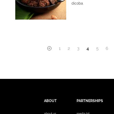
dicoba.
1
2
3
4
5
6
ABOUT
PARTNERSHIPS
about us
media kit