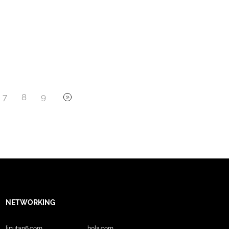
7
8
9
NETWORKING
liputan6.com
bola.com