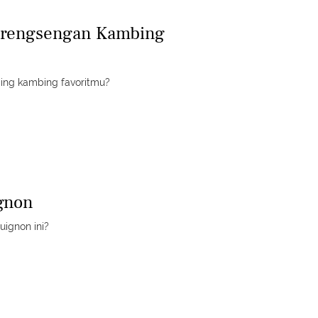
 Krengsengan Kambing
ing kambing favoritmu?
gnon
ignon ini?