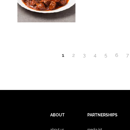
1
2
3
4
5
6
7
ABOUT
PARTNERSHIPS
about us
media kit