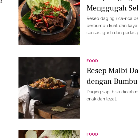
si
Menggugah Sel
Resep daging rica-rica p
berbumbu kuat dan kaya 
sensasi gurih dan pedas
empuk.
FOOD
Resep Malbi D
dengan Bumbu
Daging sapi bisa diolah 
enak dan lezat.
FOOD