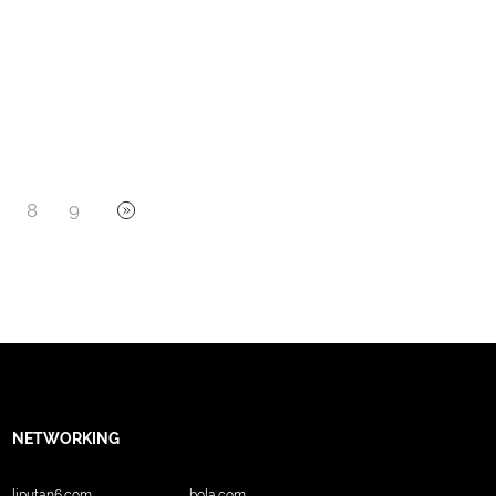
8
9
NETWORKING
liputan6.com
bola.com