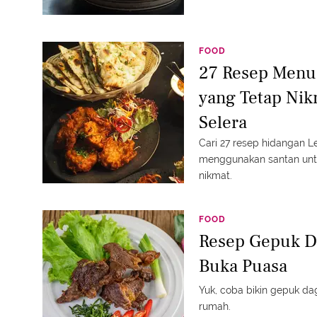
FOOD
27 Resep Menu
yang Tetap Ni
Selera
Cari 27 resep hidangan L
menggunakan santan untu
nikmat.
FOOD
Resep Gepuk D
Buka Puasa
Yuk, coba bikin gepuk dag
rumah.