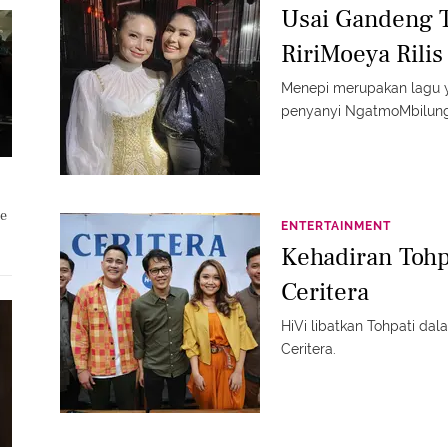
Usai Gandeng T
RiriMoeya Rilis
Menepi merupakan lagu y
penyanyi NgatmoMbilun
le
ENTERTAINMENT
Kehadiran Tohp
Ceritera
HiVi libatkan Tohpati da
Ceritera.