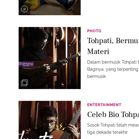
PHOTO
Tohpati, Bermu
Materi
Dalam bermusik Tohpati t
Baginya, yang terpentin
bermusik
ENTERTAINMENT
Celeb Bio Tohpa
Sosok Tohpati telah mewar
tiga dekade terakhir.