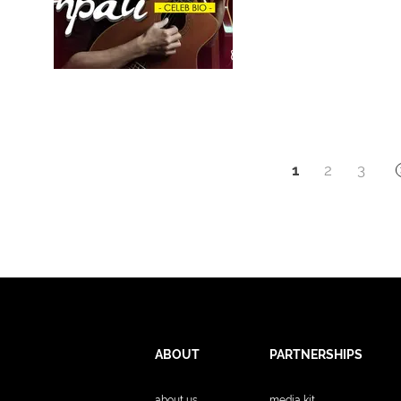
1
2
3
ABOUT
PARTNERSHIPS
about us
media kit