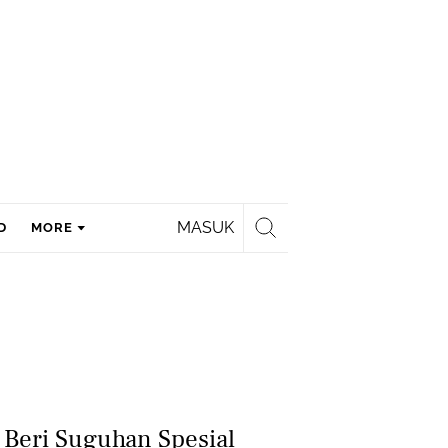
MASUK
D
MORE
i Beri Suguhan Spesial