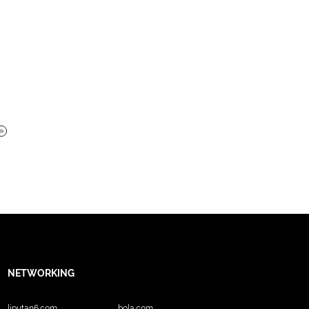
NETWORKING
liputan6.com
bola.com