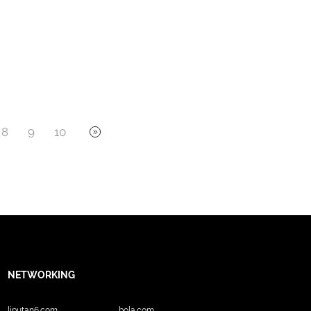
8
9
10
NETWORKING
liputan6.com
bola.com