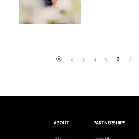
2
3
4
5
6
7
ABOUT
PARTNERSHIPS
about us
media kit