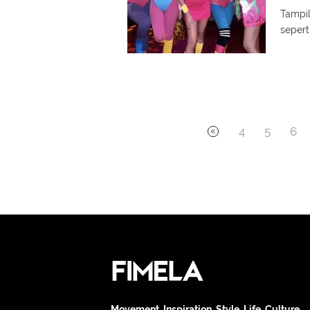
Tampil
sepert
4
5
6
Movement. Inspiration. Style. Life. Culture.