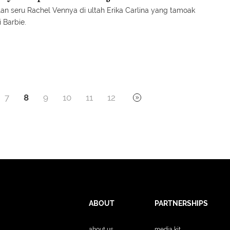
an seru Rachel Vennya di ultah Erika Carlina yang tamoak
i Barbie.
7
8
9
10
11
12
ABOUT
PARTNERSHIPS
about us
media kit