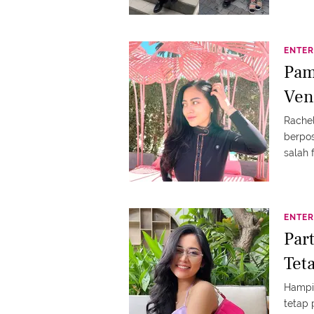
ENTER
Pam
Ven
Rache
berpo
salah 
ENTER
Par
Tet
Hampir
tetap 