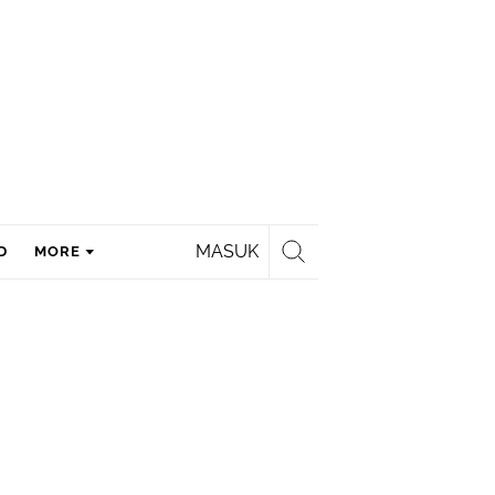
MASUK
D
MORE