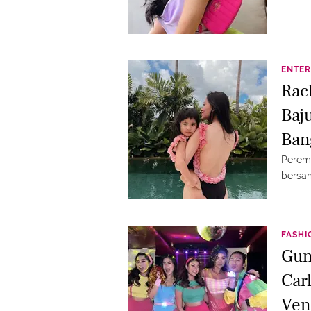
ENTER
Rac
Baj
Ban
Perem
bersam
FASHI
Gun
Car
Ven