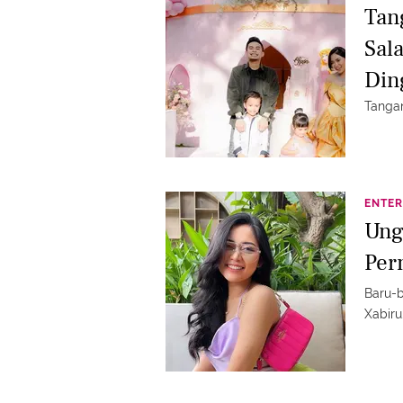
Tan
Sal
Din
Tangan
ENTER
Ung
Per
Baru-b
Xabiru