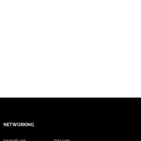
NETWORKING
liputan6.com
bola.com