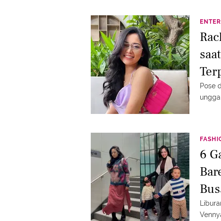
ENTER
Rac
saa
Ter
Pose d
ungga
FASHI
6 G
Bar
Bus
Libura
Vennya