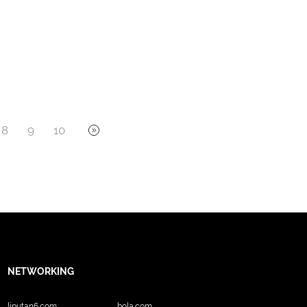
8
9
10
NETWORKING
liputan6.com
bola.com