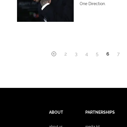
One Direction.
2
3
4
5
6
7
ABOUT
PARTNERSHIPS
about us
media kit