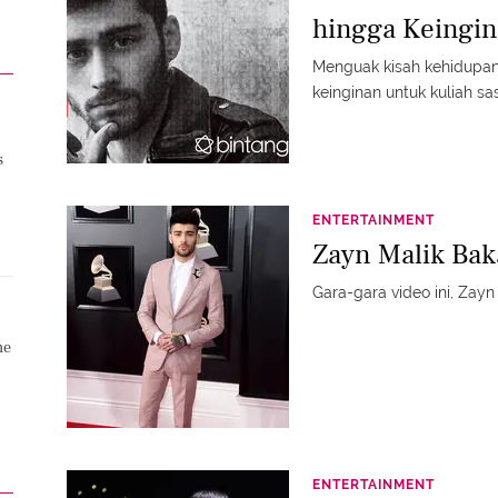
hingga Keingin
Menguak kisah kehidupan 
keinginan untuk kuliah sas
s
ENTERTAINMENT
Zayn Malik Bak
Gara-gara video ini, Zayn
ne
ENTERTAINMENT