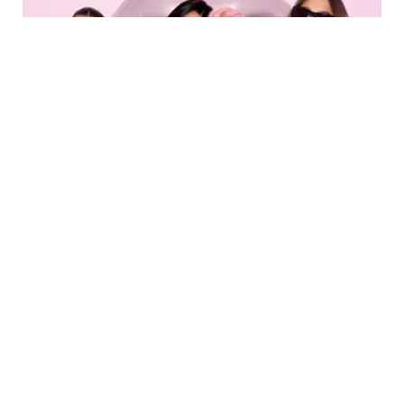
FASHION
Potret Keluarga Kardashian-Jenner Tampil
Kompak dengan Gaya Barbiecore Hadiri
Acara Kosmetik Kylie Jenner