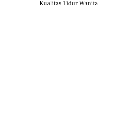
Kualitas Tidur Wanita
HEALTH
Susah Tidur dan Bangun Terlalu Pagi? Kenali
3 Masalah Tidur Tanda Stres